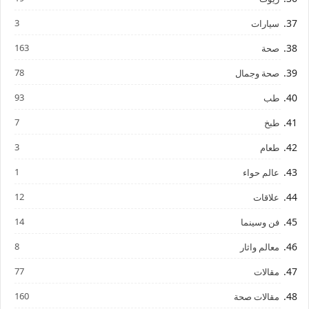
3
سيارات
163
صحة
78
صحة وجمال
93
طب
7
طبخ
3
طعام
1
عالم حواء
12
علاقات
14
فن وسينما
8
معالم واثار
77
مقالات
160
مقالات صحة