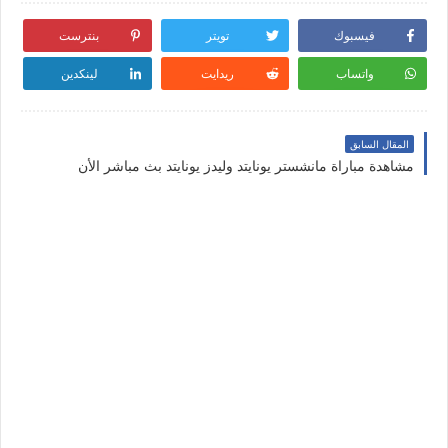
فيسبوك
تويتر
بنترست
واتساب
ريدايت
لينكدين
المقال السابق
مشاهدة مباراة مانشستر يونايتد وليدز يونايتد بث مباشر الأن