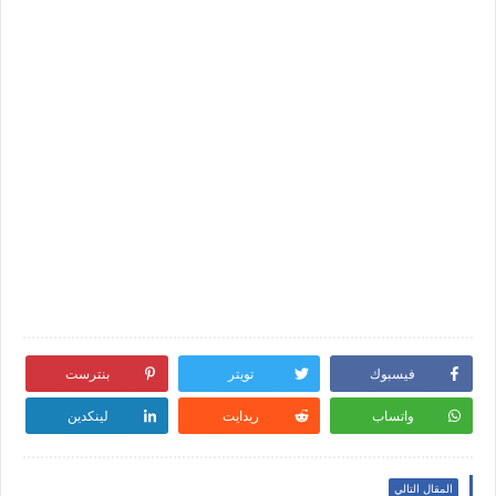
فيسبوك
تويتر
بنترست
واتساب
ريدايت
لينكدين
المقال التالي