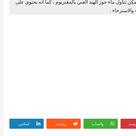
يمكن تناول ماء جوز الهند الغني بالمغنزيوم ، كما أنه يحتوي على
والاسترخاء .
رست
واتساب
ريدايت
لينكدين