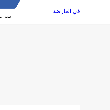
في العارضة
طب
مع