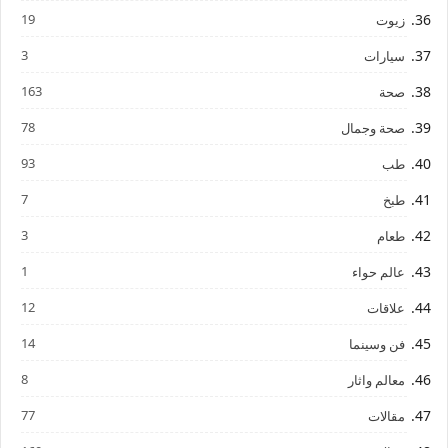
19
زيوت
3
سيارات
163
صحة
78
صحة وجمال
93
طب
7
طبخ
3
طعام
1
عالم حواء
12
علاقات
14
فن وسينما
8
معالم واثار
77
مقالات