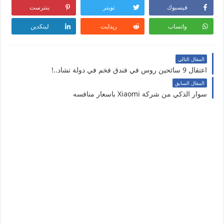
فيسبوك
تويتر
بنترست
واتساب
ريدايت
لينكدين
المقال التالي
اعتقال 9 سائحين روس في فندق فخم في دولة تشاد..!
المقال السابق
سوار الذكي من شركة Xiaomi باسعار منافسه