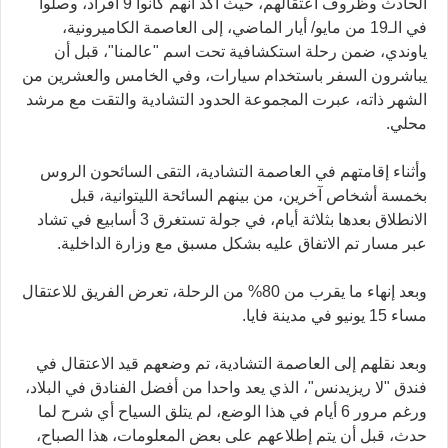
الحادث وظروف اعتقالهم، حيث أكد أنهم كانوا 9 أفراد، وصلوا
في الـ19 من مايو/ أيار الماضي، إلى العاصمة الكاميرونية،
ياوندي، ضمن رحلة استكشافية تحت اسم "عالمنا"، قبل أن
يباشرون السفر باستخدام سيارات، وفي الخامس والعشرين من
الشهر ذاته، عبرت المجموعة الحدود التشادية والتقت مع مرشد
محلي.
وأثناء إقامتهم في العاصمة التشادية، التقى السائحون الروس
بخمسة أشخاص آخرين، من بينهم السائحة الليتوانية، قبل
الانطلاق بعدها بثلاثة أيام، في جولة تستغرق 3 أسابيع في تشاد
عبر مسار تم الاتفاق عليه بشكل مسبق مع وزارة الداخلية.
وبعد إنهاء ما يقرب من 80% من الرحلة، تعرض الفريق للاعتقال
مساء 15 يونيو في مدينة فايا.
وبعد نقلهم إلى العاصمة التشادية، تم وضعهم قيد الاعتقال في
فندق "لا ريزيدنس"، الذي يعد واحدا من أفضل الفنادق في البلاد،
ورغم مرور 6 أيام في هذا الوضع، لم يتلق السياح أي شرح لما
حدث، قبل أن يتم إطلاعهم على بعض المعلومات، هذا الصباح،