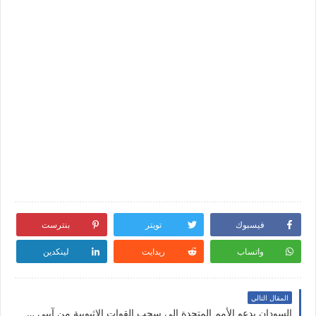
فيسبوك
تويتر
بنترست
واتساب
ريدايت
لينكدين
المقال التالي
السودان يدعو الأمم المتحدة إلى سحب القوات الإثيوبية من آبيي لافتقادها الحيادية