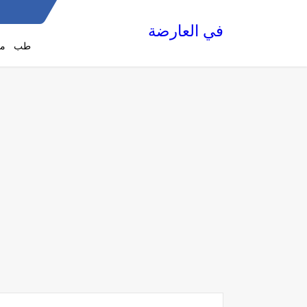
في العارضة
طب
مع