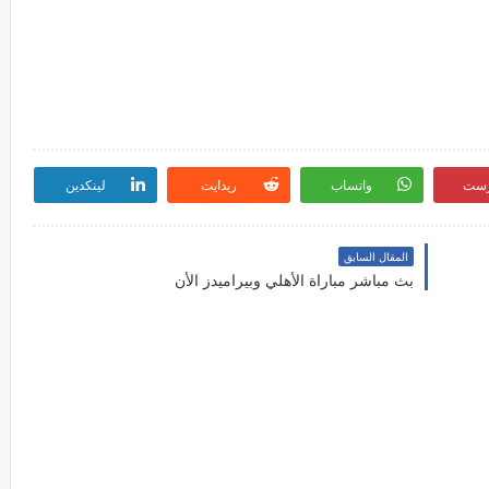
رست
واتساب
ريدايت
لينكدين
المقال السابق
بث مباشر مباراة الأهلي وبيراميدز الأن