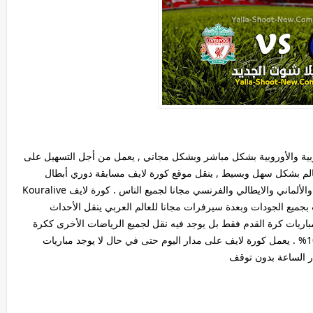
عربية والأوروبية بشكل مباشر وبشكل مجاني , يعمل من أجل التسهيل على
لعالم بشكل سهل وبسيط , ينقل موقع كورة لايف مسابقة دوري أبطال
اوروبا والدوريات الخمسة الكبرى الاسباني والانجليزي والألماني والايطالي والفرنسي مجانا لجميع الناس . كورة لايف Kouralive
ت بجميع الجودات وبعدة سيرفرات مجانا للعالم العربي ينقل الأحداث
 مباريات كرة القدم فقط بل يوجد فيه نقل لجميع الرياضات الأخرى ككرة
السلة وكرة المضرب والسباحة وكله بشكل مجاني 100% . يعمل كورة لايف على مدار اليوم حتى في حال لا يوجد مباريات
 الساعة بدون توقف