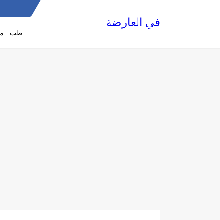
في العارضة
طب
مع