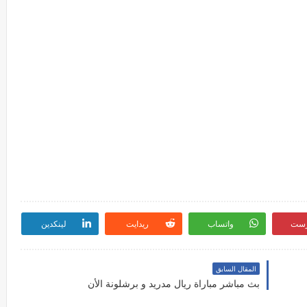
رست
واتساب
ريدايت
لينكدين
المقال السابق
بث مباشر مباراة ريال مدريد و برشلونة الأن