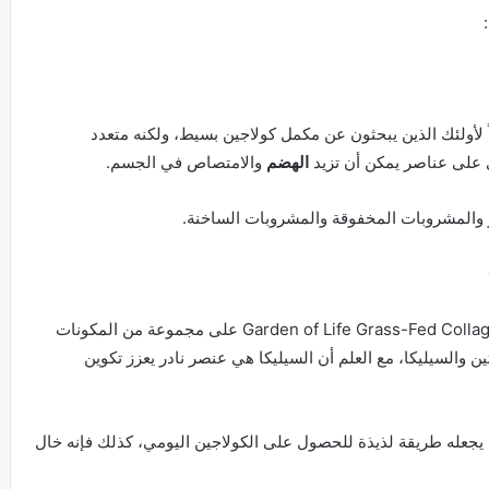
Sports  يعتبر خياراً رائعاً لأولئك الذين يبحثون عن مكمل كولاجين بسيط، ولكنه متعدد
ي على عناصر يمكن أن تزيد
الهضم
والامتصاص في الجسم.
ائر والمشروبات المخفوقة والمشروبات الساخنة.
بالإضافة إلى الكولاجين البقري يحتوي Garden of Life Grass-Fed Collagen Beauty على مجموعة من المكونات
ين والسيليكا، مع العلم أن السيليكا هي عنصر نادر يعزز تكوين
 يجعله طريقة لذيذة للحصول على الكولاجين اليومي، كذلك فإنه خال