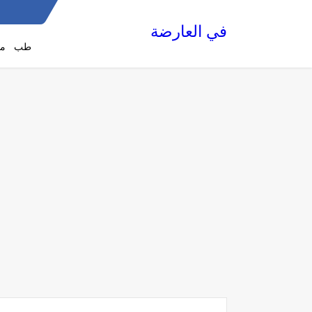
في العارضة
طب
مع