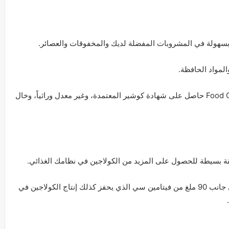
بسهولة في المشروبات المفضلة لديك والمخفوقات والعصائر.
المواد الحافظة.
علاوة على ذلك فإن Food Collagen Peptides Further حاصل على شهادة كوشير المعتمدة، وغير معدل وراثياً، وخال
تحتوي كل حصة على 6 غرامات من الكولاجين، إلى جانب 90 ملغ من فيتامين سي الذي يحفز كذلك إنتاج الكولاجين في
.