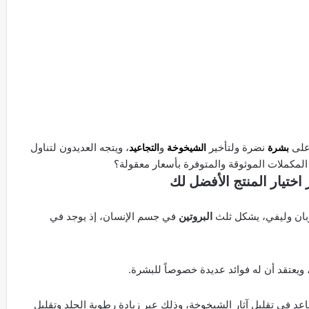
على
بشرة
نضرة ولتأخير
الشيخوخة
و
التجاعيد
، ويتجه العديدون لتناول
المكملات الموثوقة والمتوفرة بأسعار معقولة؟
 اختيار المنتج الأفضل لك
وبان وليفي، يشكل ثلث
البروتين
في جسم الإنسان، إذ يوجد في
ويعتقد أن له فوائد عديدة خصوصاً للبشرة.
عد في تقليل آثار الشيخوخة، وذلك عبر زيادة رطوبة الجلد وتقليل