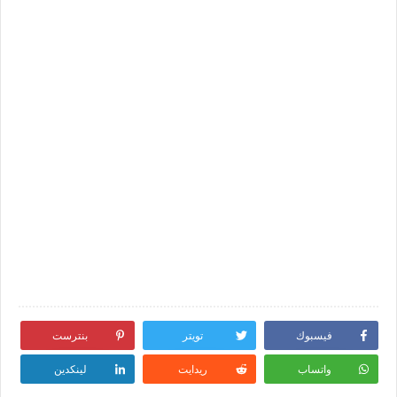
فيسبوك
تويتر
بنترست
واتساب
ريدايت
لينكدين