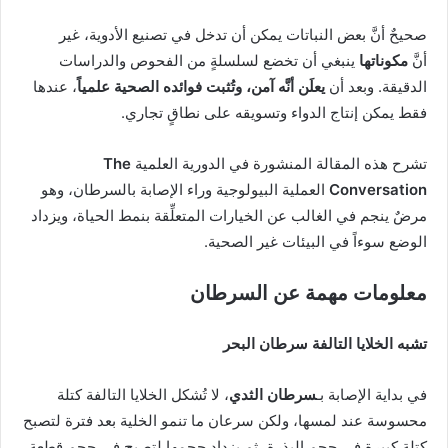
صحيحٌ أنَّ بعض النباتات يمكن أن تدخل في تصنيع الأدوية، غير
أنَّ
مكوناتها
ينبغي أن تخضع لسلسلةٍ من الفحوص والدراسات
الدقيقة. وبعد أن
يعلَن أنَّه آمن، وتُثبت فوائده الصحية علمياً
، عندها
فقط يمكن إنتاج الدواء وتسويقه على نطاقٍ تجاري.
تشرح هذه المقالة المنشورة في الدورية العلمية
The
Conversation
العملية البيولوجية وراء الإصابة بالسرطان، وهو
مرضٌ ينجم في الغالب عن الخيارات المتعلِّقة بنمط الحياة، ويزداد
الوضع سوءاً في البيئات غير الصحية.
معلومات مهمة عن السرطان
تشبه الخلايا التالفة سرطان البحر
في بداية الإصابة بـ
سرطان الثدي
، لا تُشكل الخلايا التالفة كتلة
محسوسة عند لمسها، ولكن سرعان ما تنمو الخلية بعد فترة لتصبح
كتلة كبيرة في حجم البذرة، ثم يزداد حجمها لتصبح في حجم قطعة