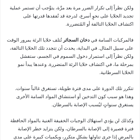
ولكن نظراً إلى تكرار الضرر مرة بعد مرَّة، يتوَّجب أن تستمر عملية
تجديد الخلايا على نحوٍ أسرع، لدرجة قد تُفقدها قدرتها على
اكتشاف الخلايا التالفة أو المُتضررة.
فالمركبات السامة في
دخان السجائر
تُتلف خلايا الرئة بمرور الوقت
على سبيل المثال. في البداية، يحدث أن تتجدد تلك الخلايا التالفة،
ولكن نظراً إلى استمرار دخول السموم في الجسم، ستفشل
بمرحلة ما، في اكتشاف خلايا الرئة المتضررة. وعندها يبدأ نمو
الخلايا السرطانية.
تتكرر تلك الدورة على مدى فترة طويلة، تستغرق غالباً سنوات.
وهذا هو سبب كون التدخين أو استنشاق المواد السامة الأخرى
يستغرق سنواتٍ ليُسبب الإصابة بالسرطان.
وكذلك لن يؤدي استهلاك الوجبات الخفيفة الغنية بالمواد الحافظة
فترة قصيرة إلى الإصابة بالسرطان، ولكن يتزايد خطر الإصابة
بالمرض إذا جرى تناولها بشكلٍ متكرر، وبكميات كبيرة على مدى