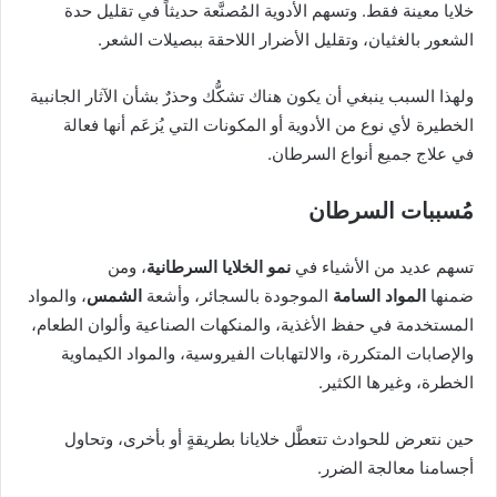
خلايا معينة فقط. وتسهم الأدوية المُصنَّعة حديثاً في تقليل حدة
الشعور بالغثيان، وتقليل الأضرار اللاحقة ببصيلات الشعر.
ولهذا السبب ينبغي أن يكون هناك تشكُّك وحذرٌ بشأن الآثار الجانبية
الخطيرة لأي نوع من الأدوية أو المكونات التي يُزعَم أنها فعالة
في علاج جميع أنواع السرطان.
مُسببات السرطان
تسهم عديد من الأشياء في
نمو الخلايا السرطانية
، ومن
ضمنها
المواد السامة
الموجودة بالسجائر، وأشعة
الشمس
، والمواد
المستخدمة في حفظ الأغذية، والمنكهات الصناعية وألوان الطعام،
والإصابات المتكررة، والالتهابات الفيروسية، والمواد الكيماوية
الخطرة، وغيرها الكثير.
حين نتعرض للحوادث تتعطَّل خلايانا بطريقةٍ أو بأخرى، وتحاول
أجسامنا معالجة الضرر.