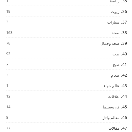
1
رياضة
19
زيوت
3
سيارات
163
صحة
78
صحة وجمال
93
طب
7
طبخ
3
طعام
1
عالم حواء
12
علاقات
14
فن وسينما
8
معالم واثار
77
مقالات