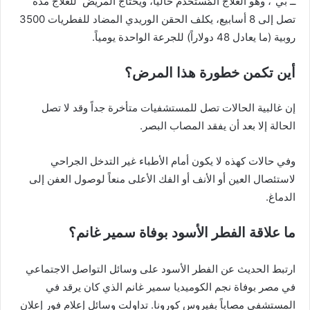
ــ بي”، وهو العلاج المُستخدم حالياً، ويحتاج المريض للعلاج مدة
تصل إلى 8 أسابيع، يكلف الحقن الوريدي المضاد للفطريات 3500
روبية (ما يعادل 48 دولاراً) للجرعة الواحدة يومياً.
أين تكمن خطورة هذا المرض؟
إن غالبية الحالات تصل للمستشفيات متأخرة جداً وقد لا تصل
الحالة إلا بعد أن يفقد المصاب البصر.
وفي حالات كهذه لا يكون أمام الأطباء غير التدخل الجراحي
لاستئصال العين أو الأنف أو الفك الأعلى منعاً لوصول العفن إلى
الدماغ.
ما علاقة الفطر الأسود بوفاة سمير غانم؟
ارتبط الحديث عن الفطر الأسود على وسائل التواصل الاجتماعي
في مصر بوفاة نجم الكوميديا سمير غانم الذي كان يرقد في
المستشفى مصاباً بفيروس كورونا. تداولت وسائل إعلام فور إعلان