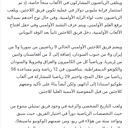
ويتلقى الرياضيون المشاركون في الألعاب منحاً خاصة، إذ تم
استثمار قرابة مليوني دولار في عملية تكوين فريق اللاجئين، ويلعب
الرياضيون تحت لواء الراية الأولمبية، وفي حال توج أحدهم بميدالية
يرفع العلم الأولمبي، ويتم عزف النشيد الأولمبي وفي حفل افتتاح
الألعاب الأولمبية، دخل فريق اللاجئين ثانياً بعد الوفد اليوناني
ويضم فريق اللاجئين الأولمبي الحالي 9 رياضيين من سوريا و5 من
إيران و4 من جنوب السودان، إضافة إلى 3 من أفغانستان واثنين
من إريتريا، ورياضياً كل من الكاميرون والعراق وفنزويلا والسودان
والكونغو الديمقراطية، يتنافسون في 12 رياضة وتتم مساعدة 56
رياضيا من خلال المنح، واختير 29 رياضيا للمشاركة في ألعاب
طوكيو استنادا إلى أدائهم، ولكن أيضاً بناءً على تأكيد وضعهم
كلاجئين من قبل المفوضية الأممية العليا للاجئين.
ولعب التاريخ الشخصي والرغبة في وجود فريق تمثيلي متنوع من
حيث التخصصات الرياضية دوراً في اختيار الفريق، حيث سبق
وتواجد ستة من هؤلاء في ريو، ومن ضمنهم (لوكونيو ماسينغا)،