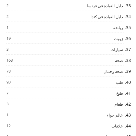
2
دليل القيادة في فرنسا
2
دليل القيادة في كندا
1
رياضة
19
زيوت
3
سيارات
163
صحة
78
صحة وجمال
93
طب
7
طبخ
3
طعام
1
عالم حواء
12
علاقات