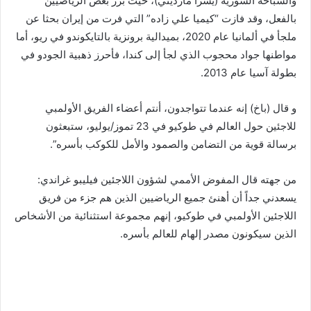
والسباحة السورية (يسرا مارديني)، حيث برز بعض الرياضيين
بالفعل، وقد فازت “كيميا علي زاده” التي فرت من إيران بحثا عن
ملجأ في ألمانيا عام 2020، بميدالية برونزية بالتايكوندو في ريو، أما
مواطنها جواد محجوب الذي لجأ إلى كندا، فأحرز ذهبية الجودو في
بطولة آسيا عام 2013.
و قال (باخ) إنه عندما تتواجدون، أنتم أعضاء الفريق الأولمبي
للاجئين حول العالم في طوكيو في 23 تموز/يوليو، ستبعثون
برسالة قوية من التضامن والصمود والأمل للكوكب بأسره”.
من جهته قال المفوض الأممي لشؤون اللاجئين فيليبو غراندي:
يسعدني جداً أن أهنئ جميع الرياضيين الذين هم جزء من فريق
اللاجئين الأولمبي في طوكيو، إنهم مجموعة استثنائية من الأشخاص
الذين سيكونون مصدر إلهام للعالم بأسره.