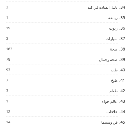
2
دليل القيادة في كندا
1
رياضة
19
زيوت
3
سيارات
163
صحة
78
صحة وجمال
93
طب
7
طبخ
3
طعام
1
عالم حواء
12
علاقات
14
فن وسينما