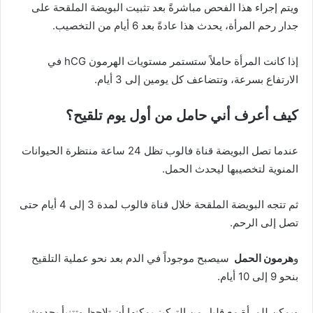
ويتم إجراء هذا الفحص مباشرةً بعد تثبيت البويضة الملقحة على
جدار رحم المرأة، يحدث هذا عادةً بعد 6 أيام من التخصيب.
إذا كانت المرأة حاملاً ستستمر مستويات الهرمون hCG في
الارتفاع بسرعة، وتتضاعف كل يومين إلى 3 أيام.
كيف أعرف أني حامل من أول يوم تلقيح؟
عندما تصل البويضة قناة فالوب تظل 24 ساعة منتظرة الحيوانات
المنوية لتخصيبها ليحدث الحمل.
ثم تتجه البويضة الملقحة خلال قناة فالوب لمدة 3 إلى 4 أيام حتى
تصل إلى الرحم.
و
هرمون الحمل
سيصبح موجوداً في الدم بعد نحو عملية التلقيح
بنحو 9 إلى 10 أيام.
ويمكن للمرأة مع قليل من التركيز يمكنها أن تلاحظ وتتنبأ بحدوث