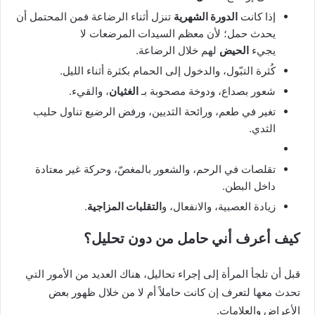
إذا كانت
الدورة الشهرية
تنزل أثناء الرضاعة فمن المحتمل أن
يحدث حمل؛ لأن معظم السيدات المرضعات لا
يجيء
الحيض
لهم خلال الرضاعة.
كُثرة التبّول، والدخول إلى الحمام بكثرة أثناء الليل.
شعور بصداع، ودوخة مصحوبة بـ
الغثيان
، والقيء.
تغير في طعم، ورائحة الثديين، ورفض الرضيع تناول حليب
الثدي.
تقلصات في الرحم، والشعور بالمغصّ، وحركة غير معتادة
داخل البطن.
زيادة العصبية، والانفعال، و
التقلبات المزاجية
.
كيف أعرف أني حامل من دون تحليل؟
قبل أن تلجأ المرأة إلى إجراء تحاليل، هناك العديد من الأمور التي
تحدث معها لتعرف إن كانت حاملاً أم لا من خلال ظهور بعض
الأعراض والعلامات.