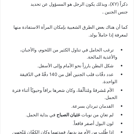
ذكراً (XY)، وبذلك يكون الرجل هو المسؤول عن تحديد
جنس الجنين
.
كما أن هناك بعض الطرق الشعبية بإمكان المرأة الاستفادة منها
لمعرفة إذا حاملاً بولد.
ترغب الحامل في تناول الكثير من اللحوم، والأجبان،
والأغذية المالحة.
شكل البطن بارزاً نحو الأمام وإلى الأسفل.
عدد دقّات قلب الجنين أقل من 140 دقّةً في الدّقيقة
الواحدة.
الأم مُشرقةً ومُتألّقةً، وكان شعرها براقاً وحيويّاً أثناء فترة
الحمل.
القدمان تبردان بسرعة.
لم تعانِ من نوبات
غثيان الصباح
في بداية الحمل.
لون البول أصفر فاقعاً.
إذا طُلب من الأم مد يديها، فمدتهما وكان الكفّان مُتّجهين