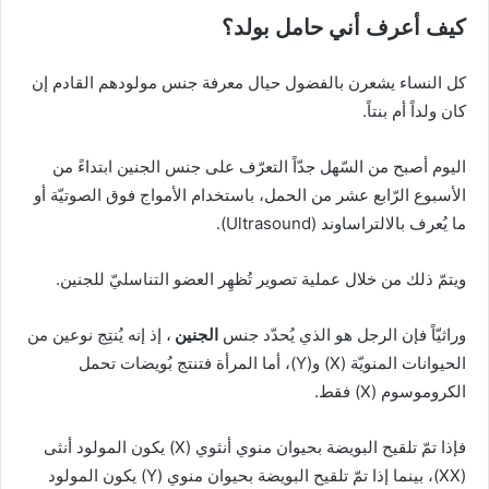
كيف أعرف أني حامل بولد؟
كل النساء يشعرن بالفضول حيال معرفة جنس مولودهم القادم إن
كان ولداً أم بنتاً.
اليوم أصبح من السّهل جدّاً التعرّف على جنس الجنين ابتداءً من
الأسبوع الرّابع عشر من الحمل، باستخدام الأمواج فوق الصوتيّة أو
ما يُعرف بالالتراساوند (Ultrasound).
ويتمّ ذلك من خلال عملية تصوير تُظهِر العضو التناسليّ للجنين.
وراثيّاً فإن الرجل هو الذي يُحدّد جنس
الجنين
، إذ إنه يُنتِج نوعين من
الحيوانات المنويّة (X) و(Y)، أما المرأة فتنتج بُويضات تحمل
الكروموسوم (X) فقط.
فإذا تمّ تلقيح البويضة بحيوان منوي أنثوي (X) يكون المولود أنثى
(XX)، بينما إذا تمّ تلقيح البويضة بحيوان منوي (Y) يكون المولود