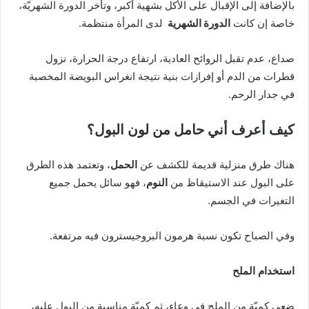
بالإضافة إلى الإقبال على الأكل بشهية أكبر، وتأخر الدورة الشهريّة،
خاصة إن كانت
الدورة الشهرية
لدى المرأة منتظمة.
صداع، عدم تقبل الروائح العادية، ارتفاع درجة الحرارة، نزول
قطرات من الدم أو إفرازات بنية نتيجة انغراس البويضة المخصبة
في جدار الرحم.
كيف أعرف أني حامل من لون البول؟
هناك طرق منزلية قديمة للكشف عن
الحمل
، وتعتمد هذه الطرق
على البول عند الاستيقاظ من
النوم
، فهو سائل يحمل جميع
التغيرات في الجسم.
وفي الصباح تكون نسبة هرمون البروجيسترون فيه مرتفعة.
استخدام الملح
ضعي كميّة من الملح في وعاء، ثم كميّة مناسبة من البول عليه،