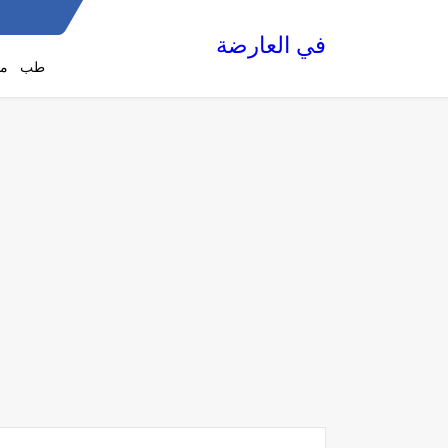
في العارضة
طب
مع