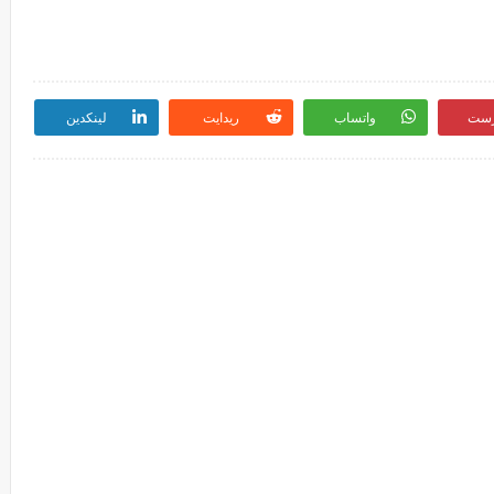
رست
واتساب
ريدايت
لينكدين