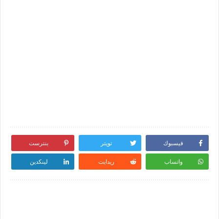
فيسبوك
تويتر
بنترست
واتساب
ريدايت
لينكدين