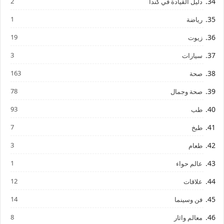
2
دليل القيادة في كندا
1
رياضة
19
زيوت
3
سيارات
163
صحة
78
صحة وجمال
93
طب
7
طبخ
3
طعام
1
عالم حواء
12
علاقات
14
فن وسينما
8
معالم واثار