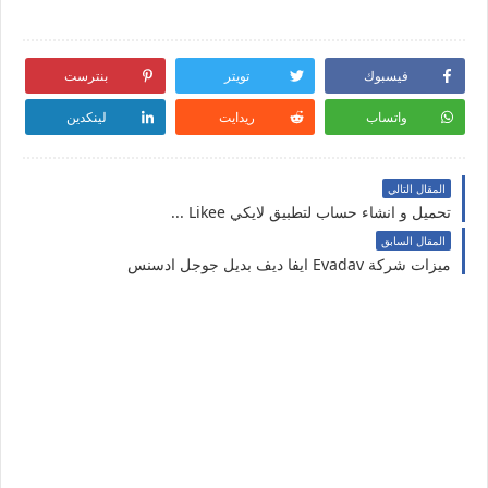
فيسبوك
تويتر
بنترست
واتساب
ريدايت
لينكدين
المقال التالي
تحميل و انشاء حساب لتطبيق لايكي Likee ...
المقال السابق
ميزات شركة Evadav ايفا ديف بديل جوجل ادسنس