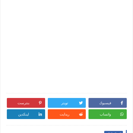
فيسبوك
تويتر
بنترست
واتساب
ريدايت
لينكدين