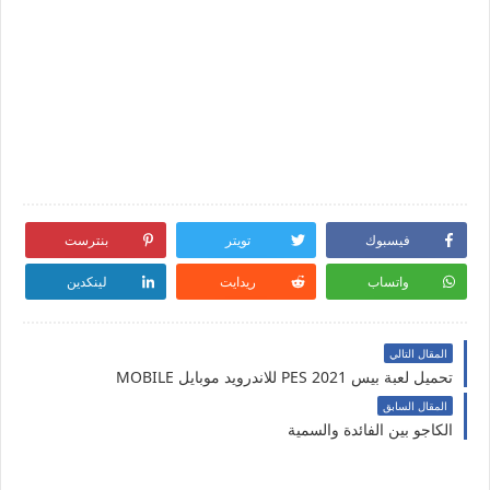
فيسبوك
تويتر
بنترست
واتساب
ريدايت
لينكدين
المقال التالي
تحميل لعبة بيس PES 2021 للاندرويد موبايل MOBILE
المقال السابق
الكاجو بين الفائدة والسمية