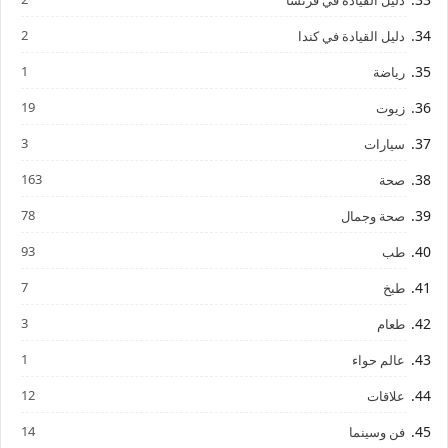
2
دليل القيادة في كندا
1
رياضة
19
زيوت
3
سيارات
163
صحة
78
صحة وجمال
93
طب
7
طبخ
3
طعام
1
عالم حواء
12
علاقات
14
فن وسينما