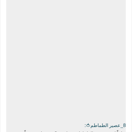
8_عصير الطماطم🍅: