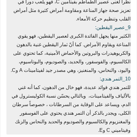
نظراً لغنى عصير الطماطم بفيتامين C، فهو يلعب دوراً في
تعزيز صحة جهاز المناعة ومقاومة أمراض كثيرة مثل أمراض
القلب وتنظيم حركة الأمعاء.
9_عصير اليقطين:
الكثير منها يجهل الفائدة الكبرى لعصير اليقطين، فهو يقوي
المناعة ويقاوم الأمراض. كما أنّ ثمار اليقطين غنية بالدهون
والكربوهيدرات والبروتين والأحماض الأمينية، كما تحتوي على
الكالسيوم، والفوسفور، والحديد، والصوديوم، والبوتاسيوم،
واليود، والنحاس، والمنغنيز، وهي مصدر جيد لفيتامينات A وC.
10_التمر هندي:
للتمر هندي فوائد عديدة، فهو خال من الدهون، كما أنه غني
بالألياف والفيتامينات، وبالتالي يحسّن نسبة الكوليسترول في
الدم، ويساعد على الوقاية من السرطانات ، خصوصاً سرطان
الكلى، ويجدر بالذكر أن التمر هندي يحتوي على الفوسفور
والمغنزيوم والكالسيوم والصوديوم والحديد والنحاس والزنك
وفيتاميني C وE.