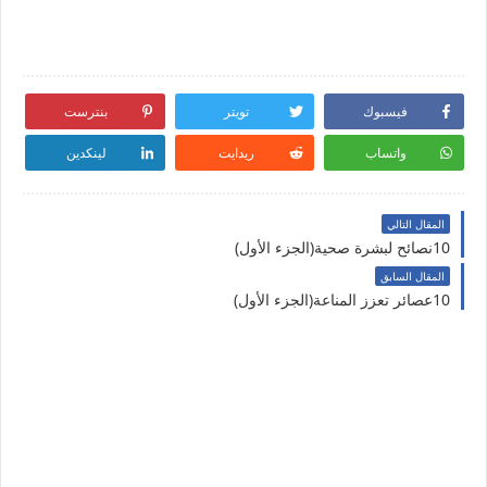
فيسبوك
تويتر
بنترست
واتساب
ريدايت
لينكدين
المقال التالي
10نصائح لبشرة صحية(الجزء الأول)
المقال السابق
10عصائر تعزز المناعة(الجزء الأول)