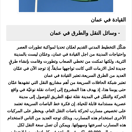
القيادة في عمان
- وسائل النقل والطرق في عمان
شكّل التخطيط المدني القديم لعمّان تحديا لمواكبة تطورات العصر
واحتياجات المدينة من اجل القيادة في عمان، وعمّان ليست بالمدينة
الثرية، ولكنها تمكنت من تخطي الصعاب وتطورت وقامت بإنشاء طرقٍ
جديدة لحل الازمات التي كانت تواجهها سابقاً. إذ توجد الآن في عمّان
العديد من الطرق السريعة،تعتبر القيادة في عمان
تعتبر شبكة الحافلات السريعة من أهم مشاريع النقل التي تشهدها عمّان
حتى يومنا هذا، إذ يهدف هذا المشروع إلى إحداث نقلة نوعيّة في واقع
الحركة والتنقّل في المدينة نقلة تمهّد الطريق للوصول إلى مدينة
عصرية مستدامة قابلة للحياة. إن فكرة خط الباصات السريعة تعتمد
على تخصيص مسارب لحركة باصات النقل العام، ويحظر على المركبات
الأخرى استخدام هذه المسارب. وبذلك توجه العديد من الناس لاستخدام
هذه المسارب لسرعتها وسهولتها. ويمكن أن تصل سعة النقل لكل
مسرب حوالي 40,000 راكب في الساعة في كل اتجاه، بينما لا تتجاوز