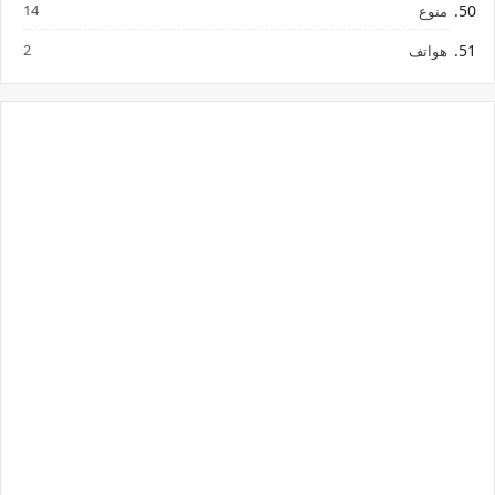
14
منوع
2
هواتف