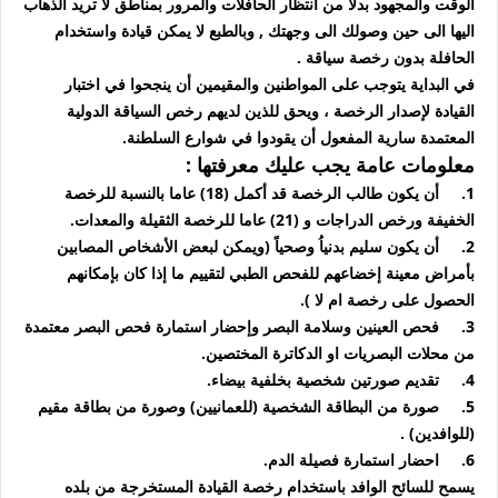
الوقت والمجهود بدلاً من انتظار الحافلات والمرور بمناطق لا تريد الذهاب
اليها الى حين وصولك الى وجهتك , وبالطبع لا يمكن قيادة واستخدام
الحافلة بدون رخصة سياقة .
في البداية يتوجب على المواطنين والمقيمين أن ينجحوا في اختبار
القيادة لإصدار الرخصة ، ويحق للذين لديهم رخص السياقة الدولية
المعتمدة سارية المفعول أن يقودوا في شوارع السلطنة.
معلومات عامة يجب عليك معرفتها :
1.
أن يكون طالب الرخصة قد أكمل (18) عاما بالنسبة للرخصة
الخفيفة ورخص الدراجات و (21) عاما للرخصة الثقيلة والمعدات.
2.
أن يكون سليم بدنياُ وصحياً (ويمكن لبعض الأشخاص المصابين
بأمراض معينة إخضاعهم للفحص الطبي لتقييم ما إذا كان بإمكانهم
الحصول على رخصة ام لا ).
3.
فحص العينين وسلامة البصر وإحضار استمارة فحص البصر معتمدة
من محلات البصريات او الدكاترة المختصين.
4.
تقديم صورتين شخصية بخلفية بيضاء.
5.
صورة من البطاقة الشخصية (للعمانيين) وصورة من بطاقة مقيم
(للوافدين) .
6.
احضار استمارة فصيلة الدم.
يسمح للسائح الوافد باستخدام رخصة القيادة المستخرجة من بلده