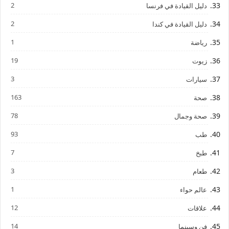
2
دليل القيادة في فرنسا
2
دليل القيادة في كندا
1
رياضة
19
زيوت
3
سيارات
163
صحة
78
صحة وجمال
93
طب
7
طبخ
3
طعام
1
عالم حواء
12
علاقات
14
فن وسينما