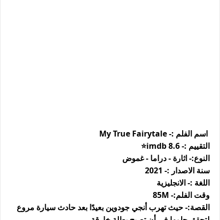
اسم الفلم :- My True Fairytale
التقييم :- 8.6 imdb⭐️
النوع:- اثارة - دراما - غموض
سنة الاصدار :- 2021
اللغة :- الانجليزية
وقت الفلم:- 85M
القصة:- حيث تهرب أنجي جودوين بعيدًا بعد حادث سيارة مروع
لتحقق حلمها في أن تصبح بطلة خارقة.