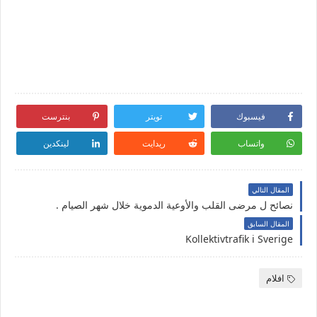
فيسبوك
تويتر
بنترست
واتساب
ريدايت
لينكدين
المقال التالي
نصائح ل مرضى القلب والأوعية الدموية خلال شهر الصيام .
المقال السابق
Kollektivtrafik i Sverige
افلام