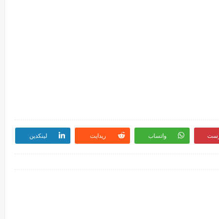
رست
واتساب
ريدايت
لينكدين