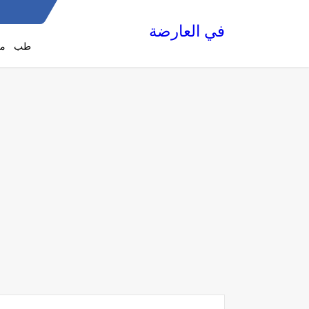
في العارضة
طب
مع