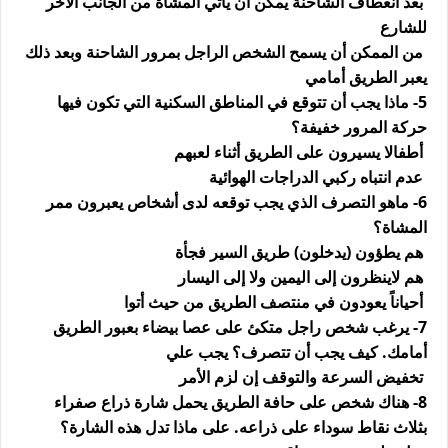
بعد انعطاف الشاحنة يمكن أن يأتي المشاة من الجانب الأخر
للشارع
من الممكن أن يسمح الشخص الراجل بمرور الشاحنة وبعد ذلك
يعبر الطريق أمامي
5- ماذا يجب أن تتوقع في المناطق السكنية التي تكون فيها
حركة المرور خفيفة؟
أطفالا يسيرون على الطريق أثناء لعبهم
عدم انتباه ركبي الدراجات الهوائية
6- ماهو التصرف الذي يجب توقعه لدى أشخاص يعبرون ممر
المشاة؟
هم يطؤون (يدخلون) طريق السير فجأة
هم لاينظرون إلى اليمين ولا إلى اليسار
أحياناً يعودون في منتصف الطريق من حيث أتوا
7- يرغب شخص راجل متكئ على عصا بيضاء بعبور الطريق
أمامك. كيف يجب أن تتصرف؟ يجب علي
تخفيض السرعة والتوقف إن لزم الأمر
8- هناك شخص على حافة الطريق يحمل شارة ذراع صفراء
بثلاث نقاط سوداء على ذراعه. على ماذا تدل هذه الشارة؟