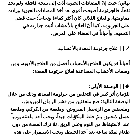
نهائي؛ حيث إنّ المضادات الحيوية أدّت إلى نتيجة فاشلة ولم تجد
نفعاً، فالجرثومة أصبحت أقوى بعد أخذ المضادات الحيوية وزادت
مقاومتها، والعلاج الثلاثي كان أكثر كفاءةً ونجاحاً؛ حيث قضى
على الجرثومة، كما أنّ العلاج بالأعشاب أثبت جدارته في
التخفيف وأحياناً في القضاء على المرض.
📍|| علاج جرثومة المعدة بالأعشاب.
أحياناً قد يكون العلاج بالأعشاب أفضل من العلاج بالأدوية، ومن
وصفات الأعشاب المساعدة لعلاج جرثومة المعدة:
🍀|| الوصفة الأولى:
للرّمان أثر كبير في التخلص من جرثومة المعدة، وذلك من خلال
الوصفة التالية: ضع ملعقتين من قشر الرمان المبروش،
وملعقتين من الزنجبيل المبروش، وملعقة من الكركم، وملعقة
عسل لانجنيز، يتمّ خلط المكوّنات جيداً، ويجب أخذ ملعقة يومياً
عند الاستيقاظ من النوم وعلى الريق، ثمّ ترك المعدة من دون
طعام لمدّة ساعة بعد أخذ الخليط، ويجب الاستمرار على هذه