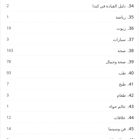
2
دليل القيادة في كندا
1
رياضة
19
زيوت
3
سيارات
163
صحة
78
صحة وجمال
93
طب
7
طبخ
3
طعام
1
عالم حواء
12
علاقات
14
فن وسينما