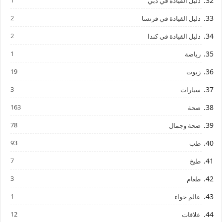
1
دليل القيادة في دبي
2
دليل القيادة في فرنسا
2
دليل القيادة في كندا
1
رياضة
19
زيوت
3
سيارات
163
صحة
78
صحة وجمال
93
طب
7
طبخ
3
طعام
1
عالم حواء
12
علاقات