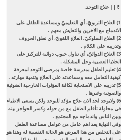
💊|| علاج التوحد.
1) العلاج التربويّ، أي التعليميّ ومساعدة الطفل على
الاندماج مع الاخرين والتعايش معهم .
2) العلاج السلوكيّ. العلاج اللغويّ، أي نطق الحروف
وتدريبه على الكلام .
3) العلاج الدوائيّ، أي تناول حبوب دوائية للتركيز على
الخلايا العصبية وحل المشكلة .
4) تعليم الطفل بمدرسة خاصة بمرضى التوحد لمعرفة
كيفية التعامل معه ومساعدته على العلاج وتنمية مهارته .
5) تدريبه على الاستجابة لكافة المؤثرات الخارجية الضوئية
والصوتية وغيرها .
6) ولايوجد لحد الان علاج مؤكد للتوحد ولكن يسعى الاطباء
فى محاولة تأقلم الطفل مع من حوله وكسر الحواجز بينه
وبين الناس واندماجه مع المجتمع .
وفى النهاية يعد اهم عامل من عوامل مساعدة الطفل
على التخلص من هذا المرض هو الحالة النفسية له وهذا هو
دور الاباء فى توفير الراحة النفسية وتجنب المشاكل