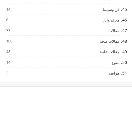
14
فن وسينما
8
معالم واثار
77
مقالات
160
مقالات صحة
48
مقالات عامة
14
منوع
2
هواتف