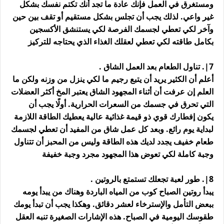
ومستغرق في العمل فإنك عادة ما تجد أنك تكتم نفسك بشكل
غير واعي. لذلك يجب أن تجلس بشكل مستقيم أو تقف بين حين
وآخر لكي تعطي لجسمك الفرصة لكي يستنشق الأكسجين
بكامل طاقته لكي تعطي لعقلك الغذاء الذي يحتاجه للتركيز
7|. تناول الطعام بعد العمل الشاق .
أعلم أن الكثير يريد أن يتبع رجيم ما لكي ينزل من وزنه ولكن ما
العلم إن عرفت أن أثناء المجهود الشاق يعتبر المخ أكثر العضلات
التي تحرق في جسمك من السعرات الحرارية. أولًا يجب أن
يكون إفطارك قوي ذو قيمة غذائية عالية يعطيك الطاقة اللازمة
لبداية يوم رائع. وبعد كل عمل شاق من المفيد أن تعطي لجسمك
طعام خفيف يجدد لديك هذه الطاقة وليس من المحبز أن تتناول
وجبة كاملة لكي تعوض هذا المجهود مجرد وجبة خفيفة
8|. طور لعبة تجعلك تستمتع بالروتين .
يبدأ روتين الصباح كوب من المياه الباردة وهناك من يبدأ يومه
ببعض التأمل والإسترخاء لعشر دقائق. وهكذا يجب أن تبدأ يومك
طقوسك اليومية في الصباح. هذه الإشارات الصغيرة تنبه العقل